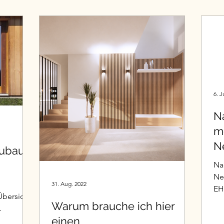
Holz
Ziele
Hausplanung
wer bin ich
nsparungen
Barrierefreiheit
Wohnen
Ki
6. J
Optimierung
N
mo
N
ubau -
Na
Neuba
31. Aug. 2022
EH
Übersicht
se
Warum brauche ich hier
einen