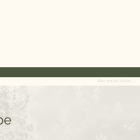
ISSLIEBE
ktur B.A.
Wer steckt hinter...
be