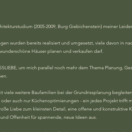
hitekturstudium (2005-2009, Burg Giebichenstein) meiner Leid
en wurden bereits realisiert und umgesetzt, viele davon in na
le wunderschöne Häuser planen und verkaufen darf.
SLIEBE, um mich parallel noch mehr dem Thema Planung, Gest
men.
t viele weitere Baufamilien bei der Grundrissplanung begleiten
der auch nur Küchenoptimierungen - ein jedes Projekt trifft 
große Liebe zum kleinsten Detail, eine offene und konstruktiv
 und Offenheit für spannende, neue Ideen aus.