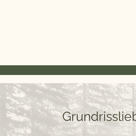
GRUNDR
Lisa Ebner - Innenarchite
Grundrisslie