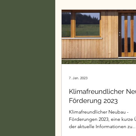
Holzständerbauweise
Grundrissplanung
Ei
Ordnung
Sanierung
7. Jan. 2023
Klimafreundlicher Ne
Förderung 2023
Klimafreundlicher Neubau -
Förderungen 2023, eine kurze 
der aktuelle Informationen zu
energieeffizientem Bauen