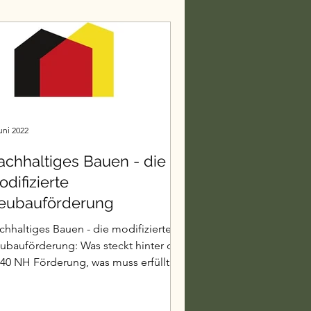
Visualisierung
nderzimmer
uni 2022
achhaltiges Bauen - die
difizierte
eubauförderung
chhaltiges Bauen - die modifizierte
uförderung: Was steckt hinter der
40 NH Förderung, was muss erfüllt
in um diese zu bekommen.