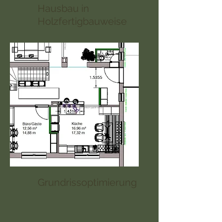
Hausbau in
Holzfertigbauweise
Grundrissoptimierung