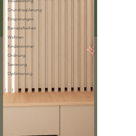
Visualisierung
Grundrissplanung
Einsparungen
Barrierefreiheit
Wohnen
Kinderzimmer
Ordnung
Sanierung
Optimierung