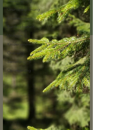
Visualisierung
Grundrissplanung
Einsparungen
Barrierefreiheit
Wohnen
Kinderzimmer
Ordnung
Sanierung
Optimierung