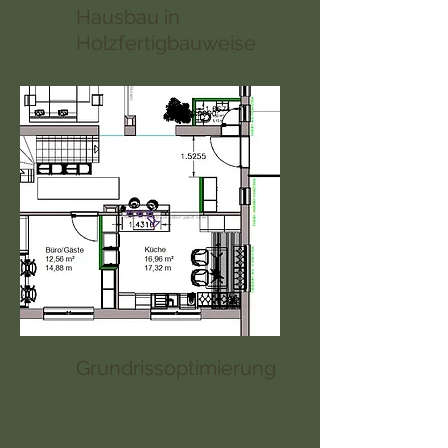
Hausbau in
Holzfertigbauweise
Grundrissoptimierung