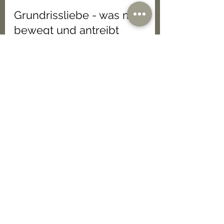
24. Feb. 2022
Grundrissliebe - was mich
bewegt und antreibt
Was sind meine Ideen, Inspirationen und
Ziele. Meine Welt voller Holz, Natur,
Grundrisse und Hausprojekten.
Follow us on Instagram
@grundrissliebe