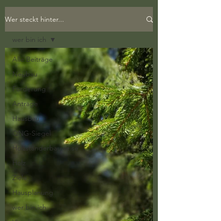
Wer steckt hinter...
wer bin ich
Alle Beiträge
Neubau
Förderung
Anträge
Hausbau
QNG-Siegel
Holzständerbauweise
Holz
Ziele
Hausplanung
wer bin ich