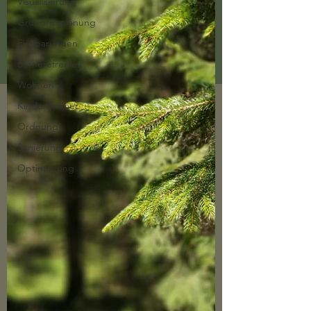
Visualisierung
Grundrissplanung
Einsparungen
Barrierefreiheit
Wohnen
Kinderzimmer
Ordnung
Sanierung
Optimierung