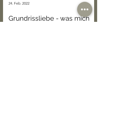
24. Feb. 2022
Grundrissliebe - was mich
bewegt und antreibt
Was sind meine Ideen, Inspirationen und
Ziele. Meine Welt voller Holz, Natur,
Grundrisse und Hausprojekten.
Follow us on Instagram