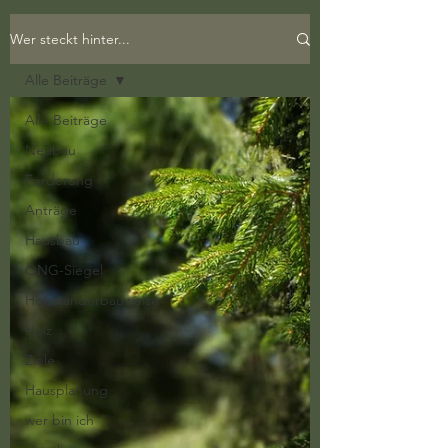
Wer steckt hinter...
Alle Beiträge
Alle Beiträge
Neubau
Förderung
Anträge
Hausbau
QNG-Siegel
Holzständerbauweise
Holz
Ziele
Hausplanung
wer bin ich