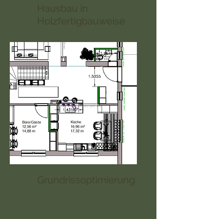
Hausbau in
Holzfertigbauweise
Grundrissoptimierung