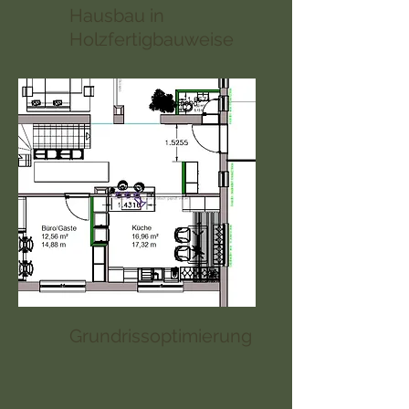
Hausbau in
Holzfertigbauweise
Grundrissoptimierung