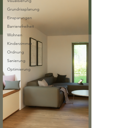
Visualisierung
Grundrissplanung
Einsparungen
Barrierefreiheit
Wohnen
Kinderzimmer
Ordnung
Sanierung
Optimierung