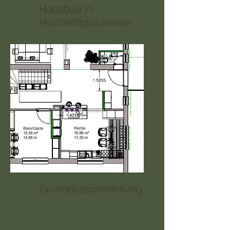
Hausbau in
Holzfertigbauweise
Grundrissoptimierung