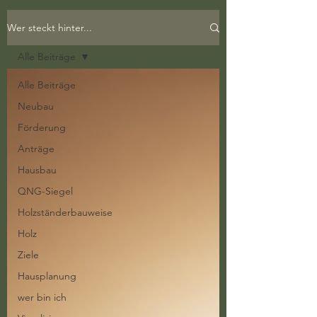
Wer steckt hinter...
Alle Beiträge
Alle Beiträge
Neubau
Förderung
Anträge
Hausbau
QNG-Siegel
Holzständerbauweise
Holz
Ziele
Hausplanung
wer bin ich