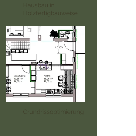
Hausbau in
Holzfertigbauweise
Grundrissoptimierung