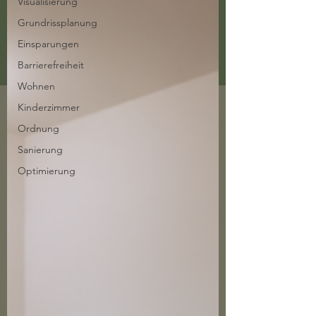
Visualisierung
Grundrissplanung
Einsparungen
Barrierefreiheit
Wohnen
Kinderzimmer
Ordnung
Sanierung
Optimierung