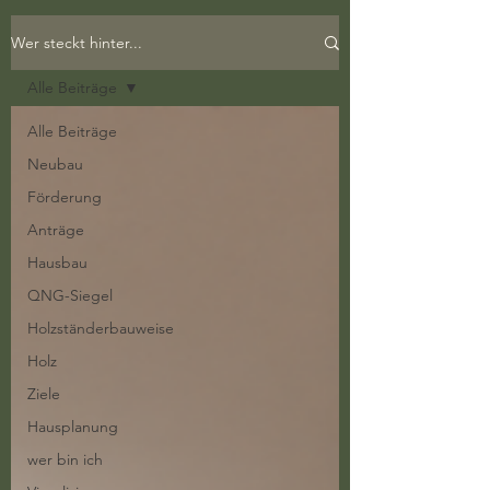
Wer steckt hinter...
Alle Beiträge
Alle Beiträge
Neubau
Förderung
Anträge
Hausbau
QNG-Siegel
Holzständerbauweise
Holz
Ziele
Hausplanung
wer bin ich